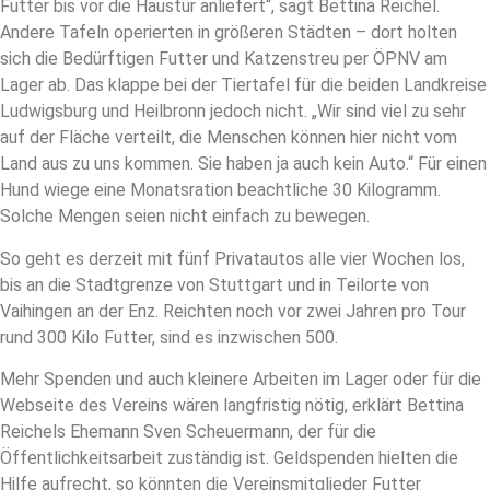
Futter bis vor die Haustür anliefert“, sagt Bettina Reichel.
Andere Tafeln operierten in größeren Städten – dort holten
sich die Bedürftigen Futter und Katzenstreu per ÖPNV am
Lager ab. Das klappe bei der Tiertafel für die beiden Landkreise
Ludwigsburg und Heilbronn jedoch nicht. „Wir sind viel zu sehr
auf der Fläche verteilt, die Menschen können hier nicht vom
Land aus zu uns kommen. Sie haben ja auch kein Auto.“ Für einen
Hund wiege eine Monatsration beachtliche 30 Kilogramm.
Solche Mengen seien nicht einfach zu bewegen.
So geht es derzeit mit fünf Privatautos alle vier Wochen los,
bis an die Stadtgrenze von Stuttgart und in Teilorte von
Vaihingen an der Enz. Reichten noch vor zwei Jahren pro Tour
rund 300 Kilo Futter, sind es inzwischen 500.
Mehr Spenden und auch kleinere Arbeiten im Lager oder für die
Webseite des Vereins wären langfristig nötig, erklärt Bettina
Reichels Ehemann Sven Scheuermann, der für die
Öffentlichkeitsarbeit zuständig ist. Geldspenden hielten die
Hilfe aufrecht, so könnten die Vereinsmitglieder Futter