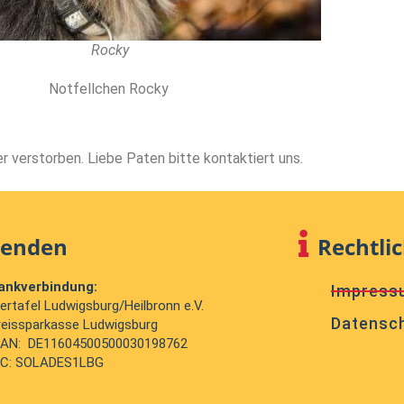
Rocky
Notfellchen Rocky
er verstorben. Liebe Paten bitte kontaktiert uns.
penden
Rechtli
ankverbindung:
Impress
iertafel Ludwigsburg/Heilbronn e.V.
Datensc
reissparkasse Ludwigsburg
BAN: DE11604500500030198762
IC: SOLADES1LBG