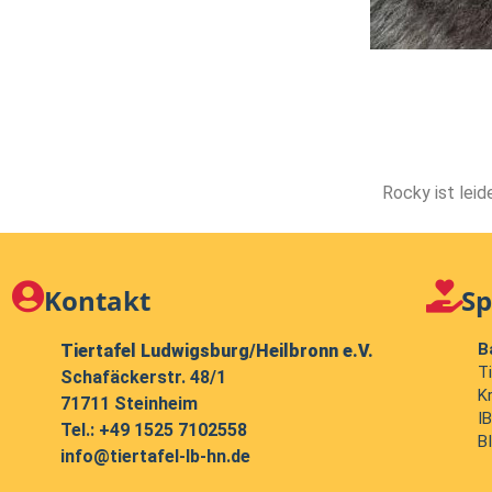
Rocky ist leid
Kontakt
S
B
Tiertafel Ludwigsburg/Heilbronn e.V.
T
Schafäckerstr. 48/1
K
71711 Steinheim
I
Tel.:
+49 1525 7102558
B
info@tiertafel-lb-hn.de