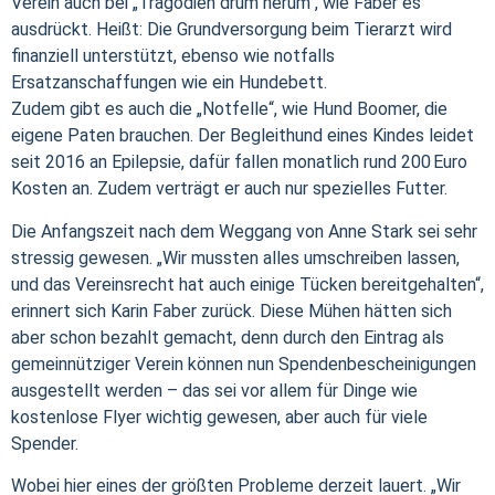
Verein auch bei „Trägodien drum herum“, wie Faber es
ausdrückt. Heißt: Die Grundversorgung beim Tierarzt wird
finanziell unterstützt, ebenso wie notfalls
Ersatzanschaffungen wie ein Hundebett.
Zudem gibt es auch die „Notfelle“, wie Hund Boomer, die
eigene Paten brauchen. Der Begleithund eines Kindes leidet
seit 2016 an Epilepsie, dafür fallen monatlich rund 200 Euro
Kosten an. Zudem verträgt er auch nur spezielles Futter.
Die Anfangszeit nach dem Weggang von Anne Stark sei sehr
stressig gewesen. „Wir mussten alles umschreiben lassen,
und das Vereinsrecht hat auch einige Tücken bereitgehalten“,
erinnert sich Karin Faber zurück. Diese Mühen hätten sich
aber schon bezahlt gemacht, denn durch den Eintrag als
gemeinnütziger Verein können nun Spendenbescheinigungen
ausgestellt werden – das sei vor allem für Dinge wie
kostenlose Flyer wichtig gewesen, aber auch für viele
Spender.
Wobei hier eines der größten Probleme derzeit lauert. „Wir